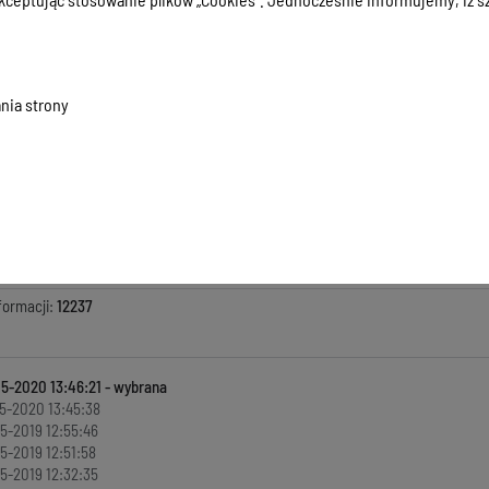
7 MB
, data dodania:
12-05-2020 13:45:38
tkowa za 2019 r.
42 MB
, data dodania:
12-05-2020 13:45:38
nia strony
macji:
10-05-2019 12:30:51
zyła informację:
Michał Kowalski
ada za treść:
Agnieszka Zakrzewska
kowała informację:
Joanna Łazicka
ji:
12-05-2020 13:46:21
a informację:
Michał Kowalski
formacji:
12237
05-2020 13:46:21
5-2020 13:45:38
5-2019 12:55:46
5-2019 12:51:58
5-2019 12:32:35