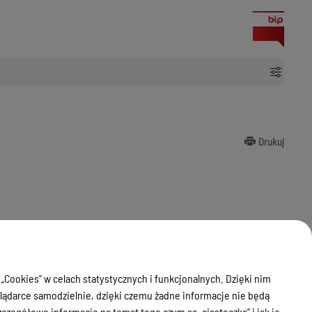
Drukuj
 „Cookies” w celach statystycznych i funkcjonalnych. Dzięki nim
ądarce samodzielnie, dzięki czemu żadne informacje nie będą
zegółowe informacje na temat tego czym są „ciasteczka” i jak je