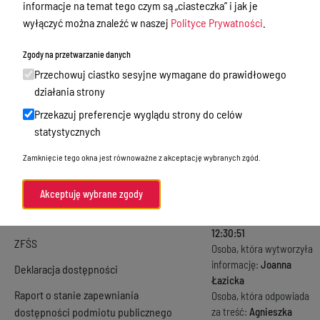
Informacje nieudostępnione w BIP
informacje na temat tego czym są „ciasteczka” i jak je
Rachunek zysków i
wyłączyć można znaleźć w naszej
Polityce Prywatności
.
Rekrutacja
strat za 2018 r.
Zamówienia Publiczne
Zgody na przetwarzanie danych
Informacja dodatkowa
za 2018 r.
Przechowuj ciastko sesyjne wymagane do prawidłowego
Ogłoszenia
działania strony
Zestawienie zmian
Menu Podmiotowe
Przekazuj preferencje wyglądu strony do celów
funduszu jednostki za
statystycznych
2018 r.
Majątek
Zamknięcie tego okna jest równoważne z akceptację wybranych zgód.
Rejestry
Metryka
Sprawozdania finansowe
Akceptuję wybrane zgody
Czas publikacji
Kontrola zarządcza
informacji:
10-05-2019
12:30:51
ZFŚS
Osoba, która wytworzyła
informację:
Joanna
Deklaracja dostępności
Łazicka
Raport o stanie zapewniania
Osoba, która odpowiada
dostępności podmiotu publicznego
za treść:
Agnieszka