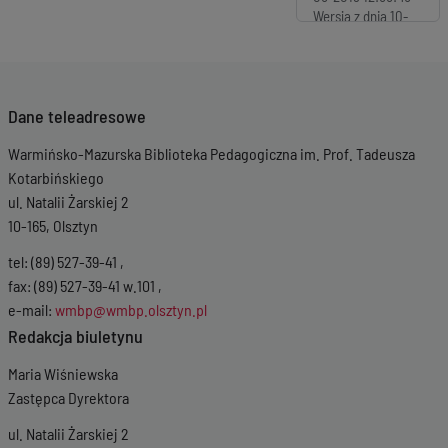
Wersja z dnia
10-
05-2019 12:51:58
Wersja z dnia
10-
05-2019 12:32:35
Wersja z dnia
10-
Dane teleadresowe
05-2019 12:32:04
Wersja z dnia
10-
Warmińsko-Mazurska Biblioteka Pedagogiczna im. Prof. Tadeusza
05-2019 12:30:43
Kotarbińskiego
ul. Natalii Żarskiej 2
10-165, Olsztyn
tel: (89) 527-39-41 ,
fax: (89) 527-39-41 w.101 ,
e-mail:
wmbp@wmbp.olsztyn.pl
Redakcja biuletynu
Maria Wiśniewska
Zastępca Dyrektora
ul. Natalii Żarskiej 2