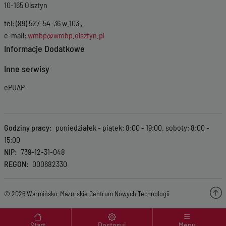
10-165 Olsztyn
tel: (89) 527-54-36 w.103 ,
e-mail:
wmbp@wmbp.olsztyn.pl
Informacje Dodatkowe
Inne serwisy
ePUAP
Godziny pracy
poniedziałek - piątek: 8:00 - 19:00. soboty: 8:00 -
15:00
NIP
739-12-31-048
REGON
000682330
© 2026 Warmińsko-Mazurskie Centrum Nowych Technologii
Menu wyróżnione
Start
Dostosuj
Menu