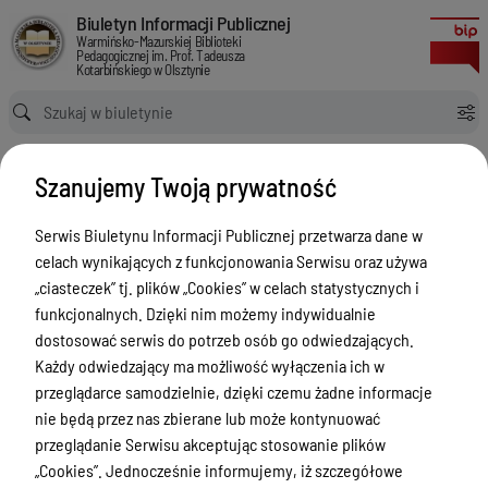
Sprawozdania finansowe
Biuletyn Informacji Publicznej Warmińsko-Mazurskiej Biblioteki Pedagog
Biuletyn Informacji Publicznej
Warmińsko-Mazurskiej Biblioteki
Pedagogicznej im. Prof. Tadeusza
Kotarbińskiego w Olsztynie
Ścieżka powrotu
Strona główna
Doniesienia
Sprawozdania finansowe
Szanujemy Twoją prywatność
Sprawozdania finansowe
Sprawozdania finansowe
Serwis Biuletynu Informacji Publicznej przetwarza dane w
Menu Przedmiotowe
Wersja
celach wynikających z funkcjonowania Serwisu oraz używa
nieobowiązująca z dnia
„ciasteczek” tj. plików „Cookies” w celach statystycznych i
Status prawny
10-05-2019 12:30:43
funkcjonalnych. Dzięki nim możemy indywidualnie
Drukuj
Statut
dostosować serwis do potrzeb osób go odwiedzających.
Sprawozdania
Każdy odwiedzający ma możliwość wyłączenia ich w
Regulamin organizacyjny
finansowe
przeglądarce samodzielnie, dzięki czemu żadne informacje
Przedmiot działalności
nie będą przez nas zbierane lub może kontynuować
Bilans jednostki
przeglądanie Serwisu akceptując stosowanie plików
Organy Biblioteki
budżetowej za 2018 r.
„Cookies”. Jednocześnie informujemy, iż szczegółowe