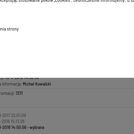
formacji publicznych nieudostępnionych przez Warmińsko-Mazurską Bibliotekę Pedagogiczną w Biuletynie Info
a może być udostępniona niezwłocznie w formie ustnej czy pisemnej nie wymaga pisemnego wniosku o udostęp
nia strony
macji:
15-11-2016 14:50:56
zyła informację:
Sylwia Czacharowska
ada za treść:
Sylwia Czacharowska
kowała informację:
Michał Kowalski
ji:
15-11-2016 14:50:56
a informację:
Michał Kowalski
formacji:
7371
1-2017 22:01:09
1-2016 15:13:26
1-2016 14:50:56